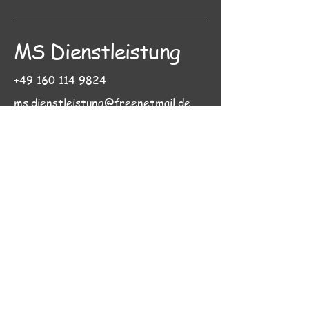
MS Dienstleistung
+49 160 114 9824
ms.dienstleistung@freenetmail.de
84101 Obersüßbach,
Deutschland
Martin Andreas Hopps
132/230/81228
Kleinunternehmen
nach §19 UStG