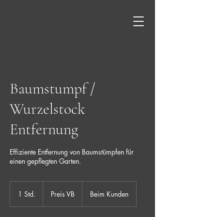
Baumstumpf /
Wurzelstock
Entfernung
Effiziente Entfernung von Baumstümpfen für
einen gepflegten Garten.
Preis
VB
1 Std.
1
Preis VB
Beim Kunden
S
t